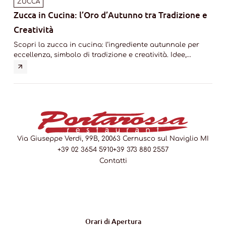
ZUCCA
Zucca in Cucina: l’Oro d’Autunno tra Tradizione e
Il 
Creatività
Prof
cuo
Scopri la zucca in cucina: l’ingrediente autunnale per
vive
eccellenza, simbolo di tradizione e creatività. Idee,
abbinamenti e curiosità per esaltarne il gusto.
Via Giuseppe Verdi, 99B, 20063 Cernusco sul Naviglio MI
+39 02 3654 5910
+39 373 880 2557
Contatti
Orari di Apertura