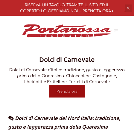
RISERVA UN TAVOLO TRAMITE IL SITO ED IL
COPERTO LO OFFRIAMO NOI -
PRENOTA ORA
Dolci di Carnevale
Dolci di Carnevale d'Italia: tradizione, gusto e leggerezza
prima della Quaresima. Chiacchiere, Castagnole,
Làciàditt e Frittelline, Tortelli di Carnevale
Prenota ora
🎭
Dolci di Carnevale del Nord Italia: tradizione,
gusto e leggerezza prima della Quaresima