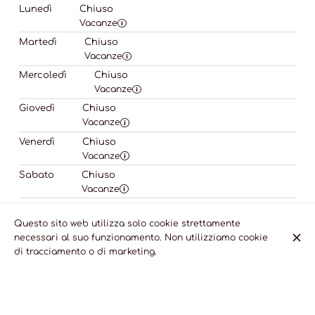
Lunedì
Chiuso
Vacanze
Martedì
Chiuso
Vacanze
Mercoledì
Chiuso
Vacanze
Giovedì
Chiuso
Vacanze
Venerdì
Chiuso
Vacanze
Sabato
Chiuso
Vacanze
Domenica
Chiuso
Vacanze
Questo sito web utilizza solo cookie strettamente
necessari al suo funzionamento. Non utilizziamo cookie
di tracciamento o di marketing.
© Portarossa Restaurant 2026
Avviso legale
Protezione dei dati
Impostazioni dei cookie
Creato da CentralApp
Accedi