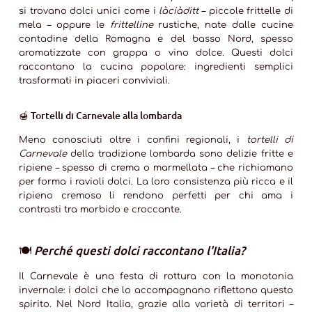
si trovano dolci unici come i
làciàditt
– piccole frittelle di
mela – oppure le
frittelline
rustiche, nate dalle cucine
contadine della Romagna e del basso Nord, spesso
aromatizzate con grappa o vino dolce. Questi dolci
raccontano la cucina popolare: ingredienti semplici
trasformati in piaceri conviviali.
🍯
Tortelli di Carnevale alla lombarda
Meno conosciuti oltre i confini regionali, i
tortelli di
Carnevale
della tradizione lombarda sono delizie fritte e
ripiene – spesso di crema o marmellata – che richiamano
per forma i ravioli dolci. La loro consistenza più ricca e il
ripieno cremoso li rendono perfetti per chi ama i
contrasti tra morbido e croccante.
🍽️
Perché questi dolci raccontano l'Italia?
Il Carnevale è una festa di rottura con la monotonia
invernale: i dolci che lo accompagnano riflettono questo
spirito. Nel Nord Italia, grazie alla varietà di territori –