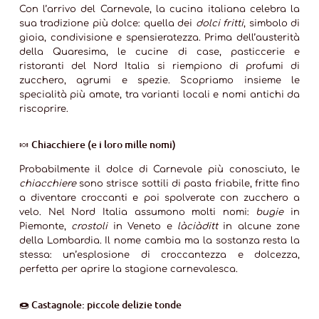
Con l’arrivo del Carnevale, la cucina italiana celebra la
sua tradizione più dolce: quella dei
dolci fritti
, simbolo di
gioia, condivisione e spensieratezza. Prima dell’austerità
della Quaresima, le cucine di case, pasticcerie e
ristoranti del Nord Italia si riempiono di profumi di
zucchero, agrumi e spezie. Scopriamo insieme le
specialità più amate, tra varianti locali e nomi antichi da
riscoprire.
🍬
Chiacchiere (e i loro mille nomi)
Probabilmente il dolce di Carnevale più conosciuto, le
chiacchiere
sono strisce sottili di pasta friabile, fritte fino
a diventare croccanti e poi spolverate con zucchero a
velo. Nel Nord Italia assumono molti nomi:
bugie
in
Piemonte,
crostoli
in Veneto e
làciàditt
in alcune zone
della Lombardia. Il nome cambia ma la sostanza resta la
stessa: un’esplosione di croccantezza e dolcezza,
perfetta per aprire la stagione carnevalesca.
🍩
Castagnole: piccole delizie tonde