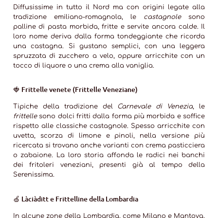
Diffusissime in tutto il Nord ma con origini legate alla
tradizione emiliano-romagnola, le
castagnole
sono
palline di pasta morbida, fritte e servite ancora calde. Il
loro nome deriva dalla forma tondeggiante che ricorda
una castagna. Si gustano semplici, con una leggera
spruzzata di zucchero a velo, oppure arricchite con un
tocco di liquore o una crema alla vaniglia.
🍓
Frittelle venete (Frittelle Veneziane)
Tipiche della tradizione del
Carnevale di Venezia
, le
frittelle
sono dolci fritti dalla forma più morbida e soffice
rispetto alle classiche castagnole. Spesso arricchite con
uvetta, scorza di limone e pinoli, nella versione più
ricercata si trovano anche varianti con crema pasticciera
o zabaione. La loro storia affonda le radici nei banchi
dei fritoleri veneziani, presenti già al tempo della
Serenissima.
🍏
Làciàditt e Frittelline della Lombardia
In alcune zone della Lombardia, come Milano e Mantova,