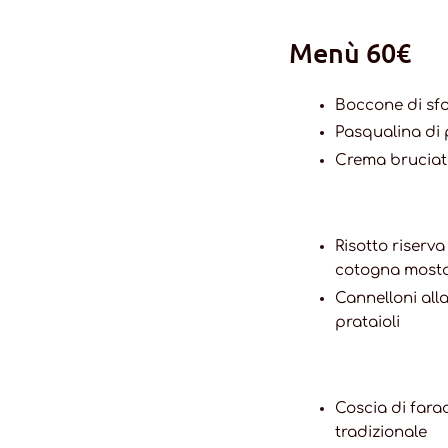
Menù 60€
Boccone di sfo
Pasqualina di p
Crema bruciat
Risotto riserva
cotogna most
Cannelloni all
prataioli
Coscia di farao
tradizionale