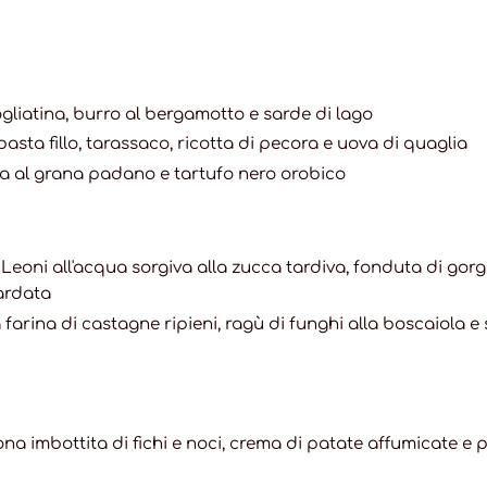
gliatina
,
burro al bergamotto e sarde di lago
asta fillo
,
tarassaco, ricotta di pecora e uova di quaglia
a al grana padano
e tartufo nero orobico
 Leoni all'acqua sorgiva alla zucca tardiva
, fonduta di gor
ardata
a farina di castagne
ripieni
, ragù di funghi alla boscaiola e 
na imbottita di fichi e noci
, crema di patate affumicate e 