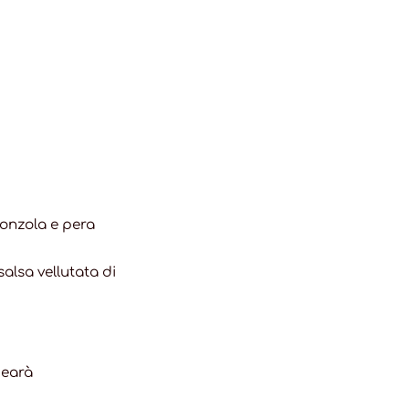
gonzola e pera
salsa vellutata di
pearà